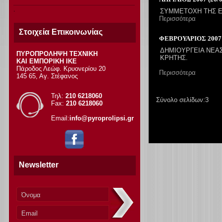
ΣΥΜΜΕΤΟΧΗ ΤΗΣ ΕΤ
Περισσότερα
Στοιχεία Επικοινωνίας
ΦΕΒΡΟΥΑΡΙΟΣ 2007 (
ΔΗΜΙΟΥΡΓΕΙΑ ΝΕΑΣ
ΠΥΡΟΠΡΟΛΗΨΗ ΤΕΧΝΙΚΗ
ΚΡΗΤΗΣ.
ΚΑΙ ΕΜΠΟΡΙΚΗ ΙΚΕ
Πάροδος Λεώφ. Κρυονερίου 20
Περισσότερα
145 65, Αγ. Στέφανος
Τηλ:
210 6218060
Σύνολο σελίδων:3
Fax:
210 6218060
Email:
info@pyroprolipsi.gr
Newsletter