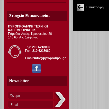
Επιστροφή
Στοιχεία Επικοινωνίας
ΠΥΡΟΠΡΟΛΗΨΗ ΤΕΧΝΙΚΗ
ΚΑΙ ΕΜΠΟΡΙΚΗ ΙΚΕ
Πάροδος Λεώφ. Κρυονερίου 20
145 65, Αγ. Στέφανος
Τηλ:
210 6218060
Fax:
210 6218060
Email:
info@pyroprolipsi.gr
Newsletter